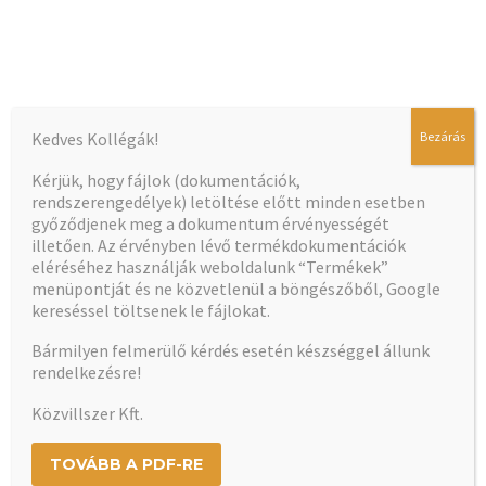
Kedves Kollégák!
Bezárás
A dokumentum betöltése hamarosan elindul…
Kérjük, hogy fájlok (dokumentációk,
rendszerengedélyek) letöltése előtt minden esetben
győződjenek meg a dokumentum érvényességét
illetően. Az érvényben lévő termékdokumentációk
eléréséhez használják weboldalunk “Termékek”
menüpontját és ne közvetlenül a böngészőből, Google
kereséssel töltsenek le fájlokat.
Bármilyen felmerülő kérdés esetén készséggel állunk
rendelkezésre!
Közvillszer Kft.
TOVÁBB A PDF-RE