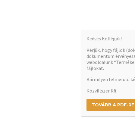
Kedves Kollégák!
A dokumentum betöltése hamarosan elindul…
Kérjük, hogy fájlok (d
dokumentum érvényessé
weboldalunk “Termékek”
fájlokat.
Bármilyen felmerülő ké
Közvillszer Kft.
TOVÁBB A PDF-RE