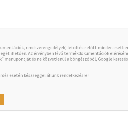
okumentációk, rendszerengedélyek) letöltése előtt minden esetb
gét illetően. Az érvényben lévő termékdokumentációk eléréséhe
 menüpontját és ne közvetlenül a böngészőből, Google kereséss
rdés esetén készséggel állunk rendelkezésre!