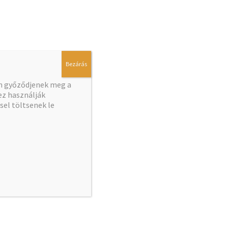
Bezárás
en győződjenek meg a
z használják
el töltsenek le