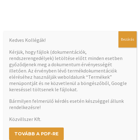
Kedves Kollégák!
Bezárás
A dokumentum betöltése hamarosan elindul…
Kérjük, hogy fájlok (dokumentációk,
rendszerengedélyek) letöltése előtt minden esetben
győződjenek meg a dokumentum érvényességét
illetően. Az érvényben lévő termékdokumentációk
eléréséhez használják weboldalunk “Termékek”
menüpontját és ne közvetlenül a böngészőből, Google
kereséssel töltsenek le fájlokat.
Bármilyen felmerülő kérdés esetén készséggel állunk
rendelkezésre!
Közvillszer Kft.
TOVÁBB A PDF-RE