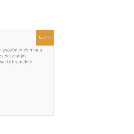
Bezárás
en győződjenek meg a
z használják
el töltsenek le