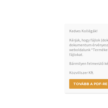
Kedves Kollégák!
A dokumentum betöltése hamarosan elindul…
Kérjük, hogy fájlok (d
dokumentum érvényessé
weboldalunk “Termékek”
fájlokat.
Bármilyen felmerülő ké
Közvillszer Kft.
TOVÁBB A PDF-RE