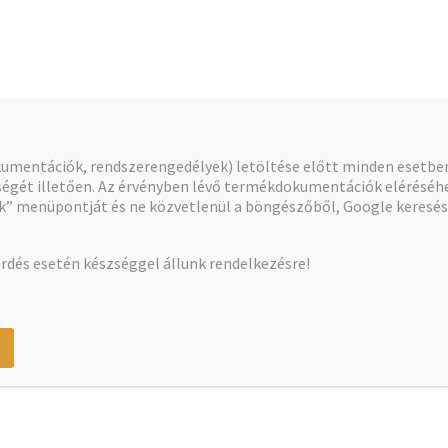
okumentációk, rendszerengedélyek) letöltése előtt minden esetb
gét illetően. Az érvényben lévő termékdokumentációk eléréséhe
 menüpontját és ne közvetlenül a böngészőből, Google kereséss
rdés esetén készséggel állunk rendelkezésre!