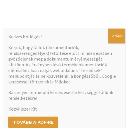
Kedves Kollégák!
Bezárás
A dokumentum betöltése hamarosan elindul…
Kérjük, hogy fájlok (dokumentációk,
rendszerengedélyek) letöltése előtt minden esetben
győződjenek meg a dokumentum érvényességét
illetően. Az érvényben lévő termékdokumentációk
eléréséhez használják weboldalunk “Termékek”
menüpontját és ne közvetlenül a böngészőből, Google
kereséssel töltsenek le fájlokat.
Bármilyen felmerülő kérdés esetén készséggel állunk
rendelkezésre!
Közvillszer Kft.
TOVÁBB A PDF-RE