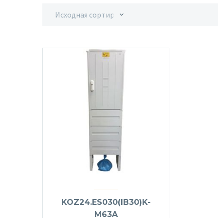
Исходная сортировка
KOZ24.ES030(IB30)K-
M63A