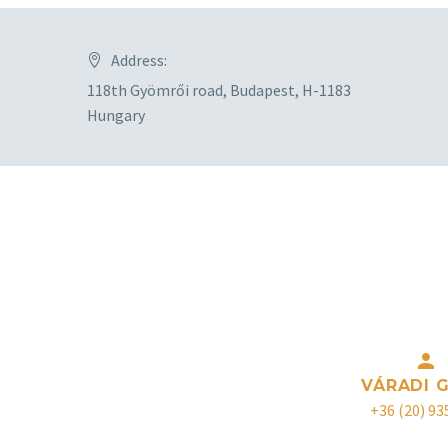
Address:
118th Gyömrői road, Budapest, H-1183
Hungary
Lépjen velünk kapcsolatba!
A Közvillszer Kft. több mint 3 évtizedes tapasztala
gyártása területén. Kérdés esetén forduljon bizalom


VÁRADI 
+36 (20) 93