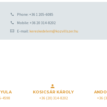
Phone: +36 1 205-6085
Mobile: +36 20 314-8202
E-mail:
kereskedelem@kozvillszer.hu
ttal rendelkezik a világítástechnikai, valamint a villamos elos
mal szakértő kollégáinkhoz az alábbi elérhetőségeken, akik kész


GYULA
KOSICSÁR KÁROLY
ANDO
5-4598
+36 (20) 314-8202
+36 (