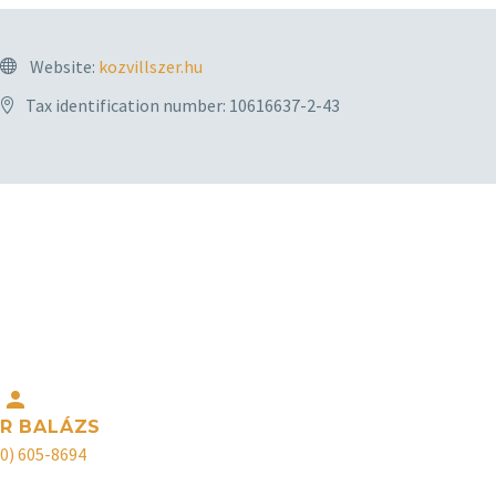
Website:
kozvillszer.hu
Tax identification number: 10616637-2-43
ztó, vezérlő és fogyasztásmérő szekrények tervezése,
séggel állnak rendelkezésre!


R BALÁZS
30) 605-8694