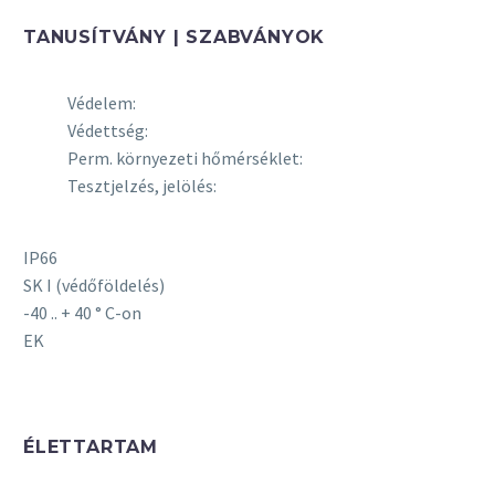
TANUSÍTVÁNY | SZABVÁNYOK
Védelem:
Védettség:
Perm. környezeti hőmérséklet:
Tesztjelzés, jelölés:
IP66
SK I (védőföldelés)
-40 .. + 40 ° C-on
EK
ÉLETTARTAM