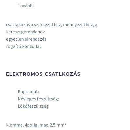
További:
csatlakozás a szerkezethez, mennyezethez, a
keresztgerendahoz
egyetlen elrendezés
rögzítő konzullal
ELEKTROMOS CSATLKOZÁS
Kapcsolat:
Névleges feszültség:
Lökőfeszültség
klemme, 4polig, max. 2,5 mm²