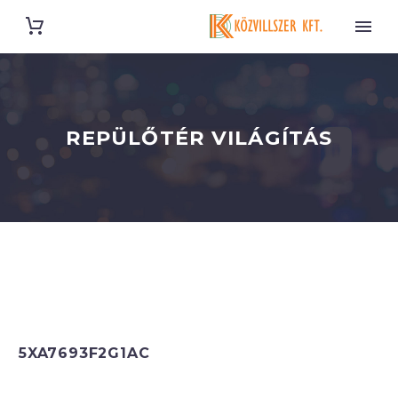
REPÜLŐTÉR VILÁGÍTÁS
5XA7693F2G1AC