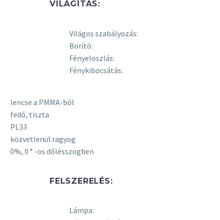
VILÁGÍTÁS:
Világos szabályozás:
Borító:
Fényeloszlás:
Fénykibocsátás:
lencse a PMMA-ból
fedő, tiszta
PL33
közvetlenül ragyog
0%, 0 ° -os dőlésszögben
FELSZERELÉS:
Lámpa: