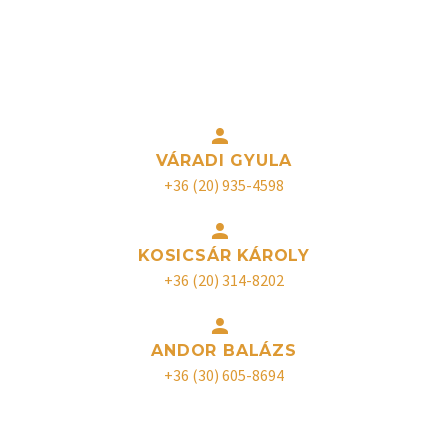
gyártása területén. Kérdés esetén forduljon bizalommal
szakértő kollégáinkhoz az alábbi elérhetőségeken, akik
készséggel állnak rendelkezésre!


VÁRADI GYULA
+36 (20) 935-4598


KOSICSÁR KÁROLY
+36 (20) 314-8202


ANDOR BALÁZS
+36 (30) 605-8694