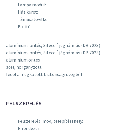
Lámpa modul:
Ház keret:
Támasztóvilla:
Borító:
®
alumínium, öntés, Siteco
jéghámlás (DB 702S)
®
alumínium, öntés, Siteco
jéghámlás (DB 702S)
alumínium öntés
acél, horganyzott
fedél a megkötött biztonsági üvegből
FELSZERELÉS
Felszerelési mód, telepítési hely:
Elrendezés: