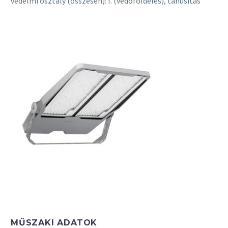
védelmi osztály (összesen): I. (védőföldelés), tanúsítás
MŰSZAKI ADATOK