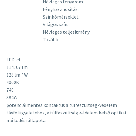
Névleges fényáram:
Fényhasznosítás:
Színhőmérséklet:
Világos szín:
Névleges teljesítmény:
További:
LED-el
114707 lm
128 lm / W
4000K
740
884W
potenciálmentes kontaktus a túlfeszültség-védelem
távfelügyeletéhez, a túlfeszültség-védelem belső optikai
működési állapota