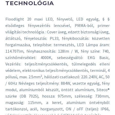
TECHNOLÓGIA
Floodlight 20 maxi LED, fényvető, LED egység, § §
elsődleges fényvezérlés lencsével, PMMA-ból, primer
világítási technológia. : Cover üveg, edzett biztonsági üveg,
átlátszó, fényeloszlás: PL33, fénykibocsátás: közvetlen
forgalmazása, telepítése: termesztés, LED Lámpa áram:
114.707lm, fényhasznosítás: 128lm / W, fény színe: 740,
színhőmérséklet: 4000K, sebességváltó: EKG Basic,
Vezérlés: teljesítménycsökkentés, túlmelegedés elleni
védelem, elektronikus teljesítménycsökkentés, terminál, 4
pólusú, max. 2.5mm², hálózati csatlakozó: 220..240V, AC, 50
/ 60Hz Névleges teljesítmény: 884W, vezette egység, fény
modul, alumíniumból készült, öntött alumínium, Siteco®
szürke (DB 702S), hossza: 975mm, szélesség: 730mm,
magasság: 115mm, a keret, alumínium öntvényből
tartókonzol, acél, horganyzott, ON / oFF (teljes): IP66,