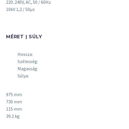
220..240V, AC, 50 / 60Hz
10kV 1,2 / 50μs
MÉRET | SÚLY
Hossza:
Szélesség:
Magasság:
Súlya:
975 mm
730 mm
115 mm
39.2 kg