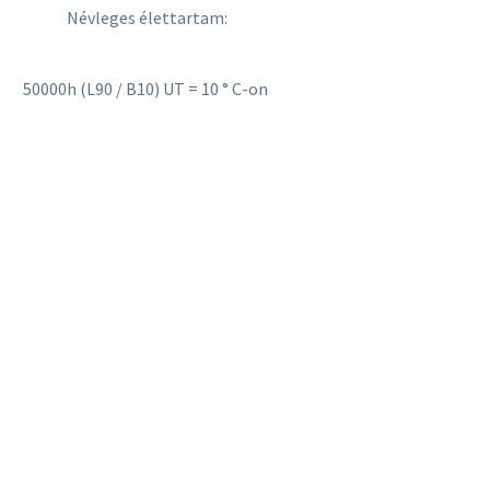
Névleges élettartam:
50000h (L90 / B10) UT = 10 ° C-on
Lépjen velünk kapcsolatba!
A Közvillszer Kft. több mint 3 évtizedes tapasztalattal
rendelkezik a világítástechnikai, valamint a villamos
elosztó, vezérlő és fogyasztásmérő szekrények tervezése,