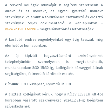
A tervező kollégák munkáját is segíteni szeretnénk. A
direkt és az indirekt, az egyedi gyártású indirekt
szekrények, valamint a földkábeles csatlakozó és elosztó
szekrények teljes dokumentációi a weblapunkon –
www.kozvillszer.hu
– megtalálhatóak és letölthetőek.
A korábbi rendszerengedélyeinket egy évig tesszük még
elérhetővé honlapunkon.
Az új tipizált fogyasztásmérő szekrényeinket
telephelyünkön személyesen is megtekinthetik,
munkanapokon 8:30-15:30-ig, kollégáink kézséggel állnak
segítségükre, felmerülő kérdéseik esetén.
Címünk:
1183 Budapest, Gyömrői út 118.
A tisztelt kollégákat kérjük, hogy a KÖZVILLSZER Kft-töl
korábban vásárolt szekrényeket 2024.12.31-ig beépíteni
szíveskedjenek.