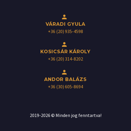


VÁRADI GYULA
+36 (20) 935-4598


KOSICSÁR KÁROLY
+36 (20) 314-8202


ANDOR BALÁZS
+36 (30) 605-8694
2019-2026 © Minden jog fenntartva!