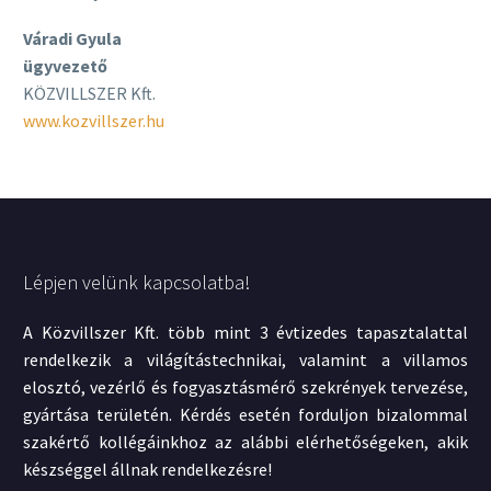
Váradi Gyula
ügyvezető
KÖZVILLSZER Kft.
www.kozvillszer.hu
Lépjen velünk kapcsolatba!
A Közvillszer Kft. több mint 3 évtizedes tapasztalattal
rendelkezik a világítástechnikai, valamint a villamos
elosztó, vezérlő és fogyasztásmérő szekrények tervezése,
gyártása területén. Kérdés esetén forduljon bizalommal
szakértő kollégáinkhoz az alábbi elérhetőségeken, akik
készséggel állnak rendelkezésre!