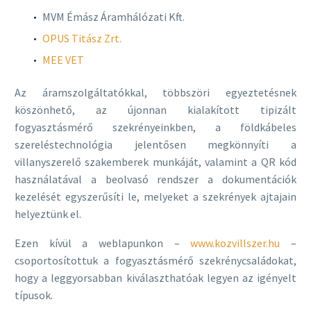
MVM Émász Áramhálózati Kft.
OPUS Titász Zrt.
MEE VET
Az áramszolgáltatókkal, többszöri egyeztetésnek
köszönhető, az újonnan kialakított tipizált
fogyasztásmérő szekrényeinkben, a földkábeles
szereléstechnológia jelentősen megkönnyíti a
villanyszerelő szakemberek munkáját, valamint a QR kód
használatával a beolvasó rendszer a dokumentációk
kezelését egyszerűsíti le, melyeket a szekrények ajtajain
helyeztünk el.
Ezen kívül a weblapunkon –
www.kozvillszer.hu
–
csoportosítottuk a fogyasztásmérő szekrénycsaládokat,
hogy a leggyorsabban kiválaszthatóak legyen az igényelt
típusok.