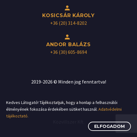


KOSICSÁR KÁROLY
+36 (20) 314-8202


ANDOR BALÁZS
+36 (30) 605-8694
2019-2026 © Minden jog fenntartva!
Adatvédelmi tájékoztató
Kedves Látogató! Tájékoztatjuk, hogy a honlap a felhasználói
élményének fokozása érdekében sütiket használ.
Adatvédelmi
tájékoztató.
Közvillszer Kft.
ELFOGADOM