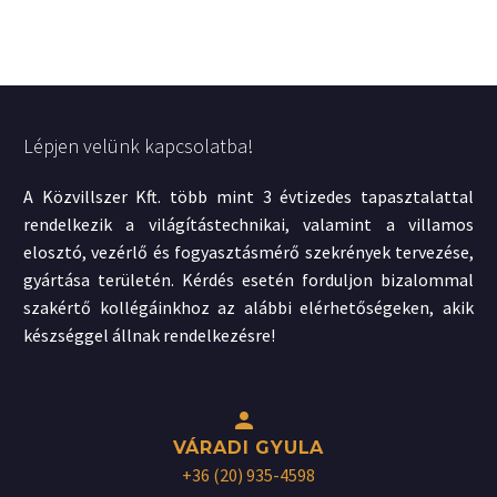
Lépjen velünk kapcsolatba!
A Közvillszer Kft. több mint 3 évtizedes tapasztalattal
rendelkezik a világítástechnikai, valamint a villamos
elosztó, vezérlő és fogyasztásmérő szekrények tervezése,
gyártása területén. Kérdés esetén forduljon bizalommal
szakértő kollégáinkhoz az alábbi elérhetőségeken, akik
készséggel állnak rendelkezésre!


VÁRADI GYULA
+36 (20) 935-4598