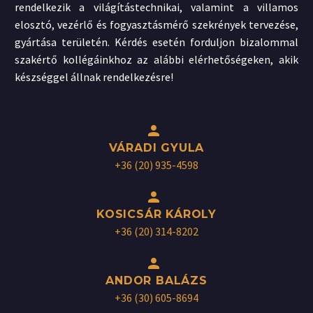
rendelkezik a világítástechnikai, valamint a villamos
elosztó, vezérlő és fogyasztásmérő szekrények tervezése,
gyártása területén. Kérdés esetén forduljon bizalommal
szakértő kollégáinkhoz az alábbi elérhetőségeken, akik
készséggel állnak rendelkezésre!


VÁRADI GYULA
+36 (20) 935-4598


KOSICSÁR KÁROLY
+36 (20) 314-8202


ANDOR BALÁZS
+36 (30) 605-8694