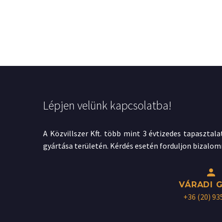
Lépjen velünk kapcsolatba!
A Közvillszer Kft. több mint 3 évtizedes tapasztala
gyártása területén. Kérdés esetén forduljon bizalom


VÁRADI 
+36 (20) 93