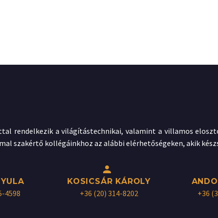
ttal rendelkezik a világítástechnikai, valamint a villamos elos
mal szakértő kollégáinkhoz az alábbi elérhetőségeken, akik kész


GYULA
KOSICSÁR KÁROLY
ANDO
5-4598
+36 (20) 314-8202
+36 (