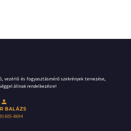
ztó, vezérlő és fogyasztásmérő szekrények tervezése,
séggel állnak rendelkezésre!


R BALÁZS
30) 605-8694