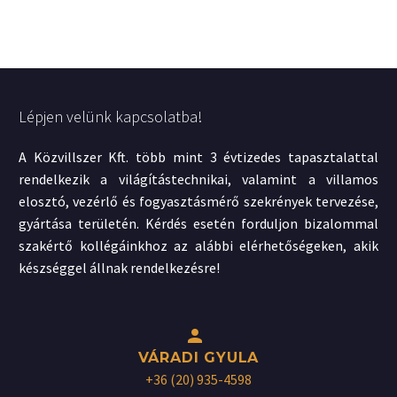
Lépjen velünk kapcsolatba!
A Közvillszer Kft. több mint 3 évtizedes tapasztalattal
rendelkezik a világítástechnikai, valamint a villamos
elosztó, vezérlő és fogyasztásmérő szekrények tervezése,
gyártása területén. Kérdés esetén forduljon bizalommal
szakértő kollégáinkhoz az alábbi elérhetőségeken, akik
készséggel állnak rendelkezésre!


VÁRADI GYULA
+36 (20) 935-4598