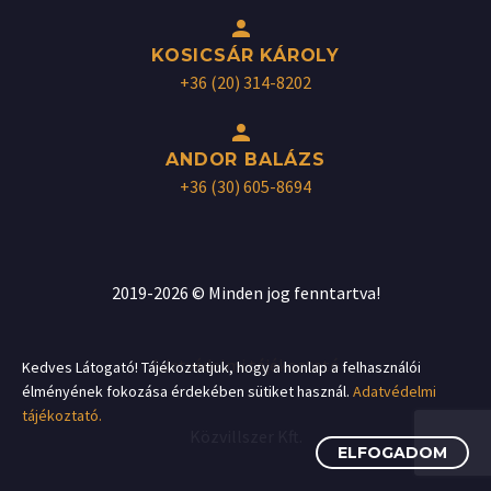


KOSICSÁR KÁROLY
+36 (20) 314-8202


ANDOR BALÁZS
+36 (30) 605-8694
2019-2026 © Minden jog fenntartva!
Adatvédelmi tájékoztató
Kedves Látogató! Tájékoztatjuk, hogy a honlap a felhasználói
élményének fokozása érdekében sütiket használ.
Adatvédelmi
tájékoztató.
Közvillszer Kft.
ELFOGADOM