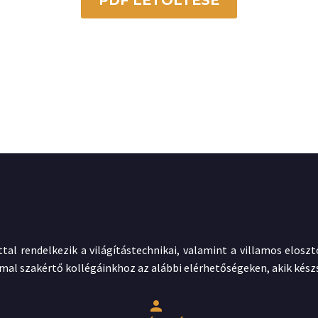
PDF LETÖLTÉSE
ttal rendelkezik a világítástechnikai, valamint a villamos elos
mal szakértő kollégáinkhoz az alábbi elérhetőségeken, akik kész

