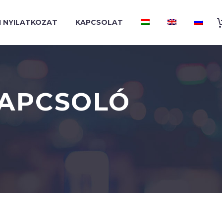
I NYILATKOZAT
KAPCSOLAT
KAPCSOLÓ