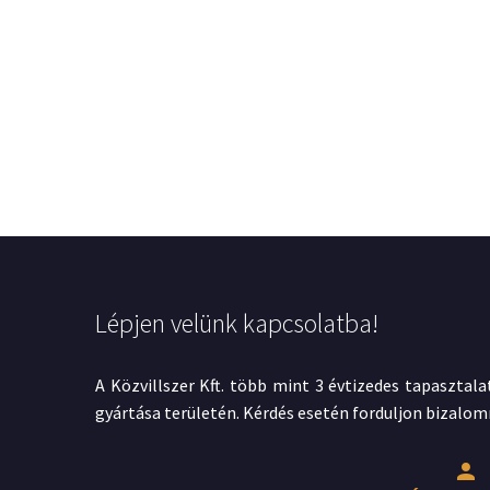
Lépjen velünk kapcsolatba!
A Közvillszer Kft. több mint 3 évtizedes tapasztala
gyártása területén. Kérdés esetén forduljon bizalom

