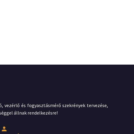
ztó, vezérlő és fogyasztásmérő szekrények tervezése,
séggel állnak rendelkezésre!

